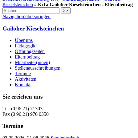
Kieselsteinchen
»
KiTa Gailoher Kieselsteinchen - Elternbeitrag
>>
Navigation überspringen
Gailoher Kieselsteinchen
Über uns
Pädagogik
Öffnungszeiten
Elternbeitrag
Mitarbeiter(innen)
Stellenausschreibungen
Termine
Aktivitäten
Kontakt
Sie ereichen uns
Tel. (0 96 21) 71303
Fax (0 96 21) 970 0350
Termine
03.08.2026–21.08.2026
Sommerurlaub