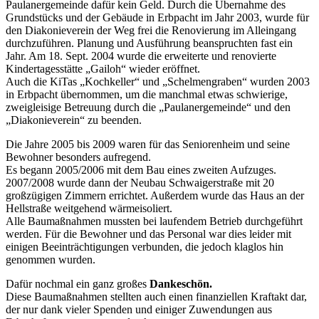
Paulanergemeinde dafür kein Geld. Durch die Übernahme des
Grundstücks und der Gebäude in Erbpacht im Jahr 2003, wurde für
den Diakonieverein der Weg frei die Renovierung im Alleingang
durchzuführen. Planung und Ausführung beanspruchten fast ein
Jahr. Am 18. Sept. 2004 wurde die erweiterte und renovierte
Kindertagesstätte „Gailoh“ wieder eröffnet.
Auch die KiTas „Kochkeller“ und „Schelmengraben“ wurden 2003
in Erbpacht übernommen, um die manchmal etwas schwierige,
zweigleisige Betreuung durch die „Paulanergemeinde“ und den
„Diakonieverein“ zu beenden.
Die Jahre 2005 bis 2009 waren für das Seniorenheim und seine
Bewohner besonders aufregend.
Es begann 2005/2006 mit dem Bau eines zweiten Aufzuges.
2007/2008 wurde dann der Neubau Schwaigerstraße mit 20
großzügigen Zimmern errichtet. Außerdem wurde das Haus an der
Hellstraße weitgehend wärmeisoliert.
Alle Baumaßnahmen mussten bei laufendem Betrieb durchgeführt
werden. Für die Bewohner und das Personal war dies leider mit
einigen Beeinträchtigungen verbunden, die jedoch klaglos hin
genommen wurden.
Dafür nochmal ein ganz großes
Dankeschön.
Diese Baumaßnahmen stellten auch einen finanziellen Kraftakt dar,
der nur dank vieler Spenden und einiger Zuwendungen aus