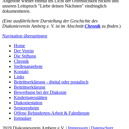
Angebote wieder einmal ins Licht der Öffentlichkeit rücken und
unseren Leitspruch "Liebe deinen Nächsten" eindringlich
dokumentieren.
(Eine ausführlichere Darstellung der Geschichte des
Diakonieverein Amberg e. V. ist im Abschnitt
Chronik
zu finden.
)
Navigation überspringen
Home
Der Verein
Die Stiftung
Chronik
Stellenangebote
Kontakt
Links
Beitrittserklärung - digital oder postalisch
Beitrittserklärung
Bewerbung bei der Diakonie
Kindertagesstätten
Diakoniestation
Seniorenheim
Offene Behinderten-Arbeit & Fahrdienste
formulare
2019 Diakonieverein Amberg e.V. |
Impressum
|
Datenschutz