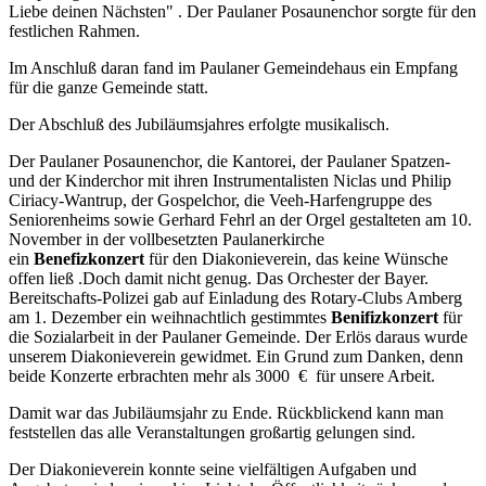
Liebe deinen Nächsten" . Der Paulaner Posaunenchor sorgte für den
festlichen Rahmen.
Im Anschluß daran fand im Paulaner Gemeindehaus ein Empfang
für die ganze Gemeinde statt.
Der Abschluß des Jubiläumsjahres erfolgte musikalisch.
Der Paulaner Posaunenchor, die Kantorei, der Paulaner Spatzen-
und der Kinderchor mit ihren Instrumentalisten Niclas und Philip
Ciriacy-Wantrup, der Gospelchor, die Veeh-Harfengruppe des
Seniorenheims sowie Gerhard Fehrl an der Orgel gestalteten am 10.
November in der vollbesetzten Paulanerkirche
ein
Benefizkonzert
für den Diakonieverein, das keine Wünsche
offen ließ .Doch damit nicht genug. Das Orchester der Bayer.
Bereitschafts-Polizei gab auf Einladung des Rotary-Clubs Amberg
am 1. Dezember ein weihnachtlich gestimmtes
Benifizkonzert
für
die Sozialarbeit in der Paulaner Gemeinde. Der Erlös daraus wurde
unserem Diakonieverein gewidmet. Ein Grund zum Danken, denn
beide Konzerte erbrachten mehr als 3000 € für unsere Arbeit.
Damit war das Jubiläumsjahr zu Ende. Rückblickend kann man
feststellen das alle Veranstaltungen großartig gelungen sind.
Der Diakonieverein konnte seine vielfältigen Aufgaben und