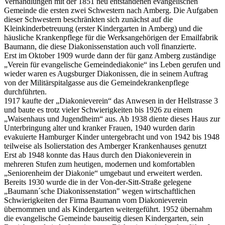
Verhandlungen mit der 1851 neu entstandenen evangelischen
Gemeinde die ersten zwei Schwestern nach Amberg. Die Aufgaben
dieser Schwestern beschränkten sich zunächst auf die
Kleinkinderbetreuung (erster Kindergarten in Amberg) und die
häusliche Krankenpflege für die Werksangehörigen der Emailfabrik
Baumann, die diese Diakonissenstation auch voll finanzierte.
Erst im Oktober 1909 wurde dann der für ganz Amberg zuständige
„Verein für evangelische Gemeindediakonie“ ins Leben gerufen und
wieder waren es Augsburger Diakonissen, die in seinem Auftrag
von der Militärspitalgasse aus die Gemeindekrankenpflege
durchführten.
1917 kaufte der „Diakonieverein“ das Anwesen in der Hellstrasse 3
und baute es trotz vieler Schwierigkeiten bis 1926 zu einem
„Waisenhaus und Jugendheim“ aus. Ab 1938 diente dieses Haus zur
Unterbringung alter und kranker Frauen, 1940 wurden darin
evakuierte Hamburger Kinder untergebracht und von 1942 bis 1948
teilweise als Isolierstation des Amberger Krankenhauses genutzt
Erst ab 1948 konnte das Haus durch den Diakonieverein in
mehreren Stufen zum heutigen, modernen und komfortablen
„Seniorenheim der Diakonie“ umgebaut und erweitert werden.
Bereits 1930 wurde die in der Von-der-Sitt-Straße gelegene
„Baumann´sche Diakonissenstation" wegen wirtschaftlichen
Schwierigkeiten der Firma Baumann vom Diakonieverein
übernommen und als Kindergarten weitergeführt. 1952 übernahm
die evangelische Gemeinde bauseitig diesen Kindergarten, sein