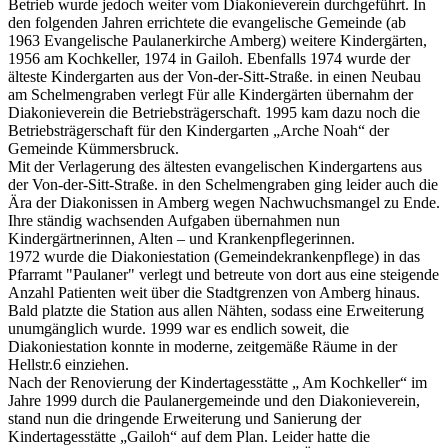
Betrieb wurde jedoch weiter vom Diakonieverein durchgeführt. In
den folgenden Jahren errichtete die evangelische Gemeinde (ab
1963 Evangelische Paulanerkirche Amberg) weitere Kindergärten,
1956 am Kochkeller, 1974 in Gailoh. Ebenfalls 1974 wurde der
älteste Kindergarten aus der Von-der-Sitt-Straße. in einen Neubau
am Schelmengraben verlegt Für alle Kindergärten übernahm der
Diakonieverein die Betriebsträgerschaft. 1995 kam dazu noch die
Betriebsträgerschaft für den Kindergarten „Arche Noah“ der
Gemeinde Kümmersbruck.
Mit der Verlagerung des ältesten evangelischen Kindergartens aus
der Von-der-Sitt-Straße. in den Schelmengraben ging leider auch die
Ära der Diakonissen in Amberg wegen Nachwuchsmangel zu Ende.
Ihre ständig wachsenden Aufgaben übernahmen nun
Kindergärtnerinnen, Alten – und Krankenpflegerinnen.
1972 wurde die Diakoniestation (Gemeindekrankenpflege) in das
Pfarramt "Paulaner" verlegt und betreute von dort aus eine steigende
Anzahl Patienten weit über die Stadtgrenzen von Amberg hinaus.
Bald platzte die Station aus allen Nähten, sodass eine Erweiterung
unumgänglich wurde. 1999 war es endlich soweit, die
Diakoniestation konnte in moderne, zeitgemäße Räume in der
Hellstr.6 einziehen.
Nach der Renovierung der Kindertagesstätte „ Am Kochkeller“ im
Jahre 1999 durch die Paulanergemeinde und den Diakonieverein,
stand nun die dringende Erweiterung und Sanierung der
Kindertagesstätte „Gailoh“ auf dem Plan. Leider hatte die