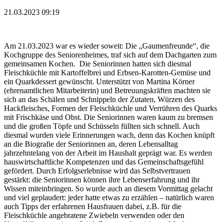
21.03.2023 09:19
Am 21.03.2023 war es wieder soweit: Die „Gaumenfreunde“, die
Kochgruppe des Seniorenheimes, traf sich auf dem Dachgarten zum
gemeinsamen Kochen. Die Seniorinnen hatten sich diesmal
Fleischküchle mit Kartoffelbrei und Erbsen-Karotten-Gemüse und
ein Quarkdessert gewünscht. Unterstützt von Martina Körner
(ehrenamtlichen Mitarbeiterin) und Betreuungskräften machten sie
sich an das Schälen und Schnippeln der Zutaten, Würzen des
Hackfleisches, Formen der Fleischküchle und Verrühren des Quarks
mit Frischkäse und Obst. Die Seniorinnen waren kaum zu bremsen
und die großen Töpfe und Schüsseln füllten sich schnell. Auch
diesmal wurden viele Erinnerungen wach, denn das Kochen knüpft
an die Biografie der Seniorinnen an, deren Lebensalltag
jahrzehntelang von der Arbeit im Haushalt geprägt war. Es werden
hauswirtschaftliche Kompetenzen und das Gemeinschaftsgefühl
gefördert. Durch Erfolgserlebnisse wird das Selbstvertrauen
gestärkt: die Seniorinnen können ihre Lebenserfahrung und ihr
Wissen miteinbringen. So wurde auch an diesem Vormittag gelacht
und viel geplaudert: jeder hatte etwas zu erzählen – natürlich waren
auch Tipps der erfahrenen Hausfrauen dabei, z.B. für die
Fleischküchle angebratene Zwiebeln verwenden oder den